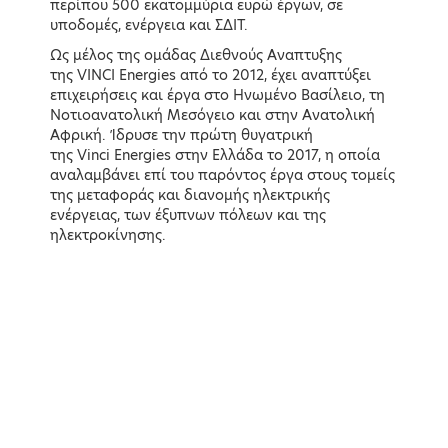
περίπου 500 εκατομμύρια ευρώ έργων, σε
υποδομές, ενέργεια και ΣΔΙΤ.
Ως μέλος της ομάδας Διεθνούς Αναπτυξης
της VINCI Energies από το 2012, έχει αναπτύξει
επιχειρήσεις και έργα στο Ηνωμένο Βασίλειο, τη
Νοτιοανατολική Μεσόγειο και στην Ανατολική
Αφρική. Ίδρυσε την πρώτη θυγατρική
της Vinci Energies στην Ελλάδα το 2017, η οποία
αναλαμβάνει επί του παρόντος έργα στους τομείς
της μεταφοράς και διανομής ηλεκτρικής
ενέργειας, των έξυπνων πόλεων και της
ηλεκτροκίνησης.
Κώστας Σκρέκας
Κώστας Αχ. Καραμανλής
Υπουργών Περιβάλλοντος &
Υπουργός Υποδομών και
Ενέργειας
Μεταφορών
LEARN MORE
LEARN MORE