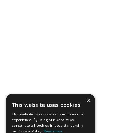
SUBSCRIBE
Menu
English version
Member Login
Search
Terms and conditions
Cookies Policy
Energy Industry Links
×
This website uses cookies
Contact Us
This website uses cookies to improve user
Tel: +30 210 92 30 422
experience. By using our website you
E-mail:
info@haee.gr
consent to all cookies in accordance with
Address
our Cookie Policy.
Read more