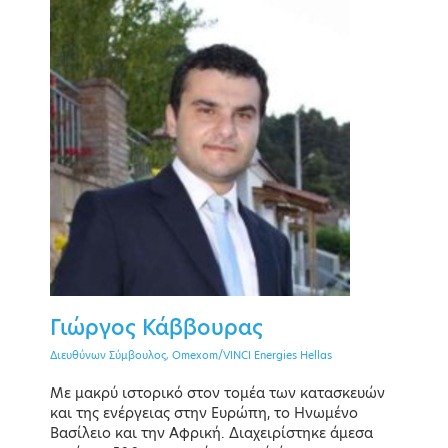
PAST EVENT
20 January 2022
Online event
Γιώργος Κάββουρας
EVENT MENU
Διευθύνων Σύμβουλος, Omexom/VINCI Energies Hellas
Με μακρύ ιστορικό στον τομέα των κατασκευών
και της ενέργειας στην Ευρώπη, το Ηνωμένο
Keynote Speakers
Βασίλειο και την Αφρική. Διαχειρίστηκε άμεσα