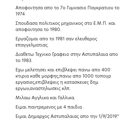
Αποφοιτησα απο το 7ο Γυμνασιο Παγκρατιου το
1974
Σπουδασα πολιτικος μηχανικος στο Ε.Μ.Π. και
αποφοιτησα το 1980.
Εργαζομαι απο το 1981 σαν ελευθερος
επαγγελματιας.
Διαθετω Τεχνικο Γραφειο στην Αστυπαλαια απο
το 1983.
Εχω μελετησει και επιβλεψει πανω απο 400
κτιρια καθε μορφης,πανω απο 1000 τοπογρ
Κώστας Σκρέκας
Κώστας Αχ. Καραμανλής
εργασιες,επιβλεψεις η κατασκευες δημ
Υπουργών Περιβάλλοντος &
Υπουργός Υποδομών και
Ενέργειας
Μεταφορών
εργων,αναστηλωσεις κλπ.
Μιλαω Αγγλικα και Γαλλικα.
LEARN MORE
LEARN MORE
Ειμαι παντρεμενος με 4 παιδια .
Ειμαι Δημαρχος Αστυπαλαιας απο την 1/9/2019."