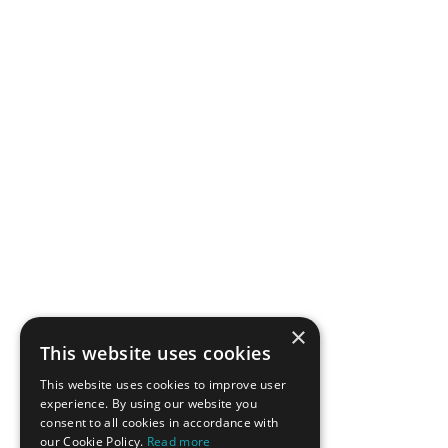
SUBSCRIBE
Menu
English version
Member Login
Search
Terms and conditions
Cookies Policy
Energy Industry Links
×
This website uses cookies
Contact Us
This website uses cookies to improve user
Tel: +30 210 92 30 422
experience. By using our website you
E-mail:
info@haee.gr
consent to all cookies in accordance with
Address
our Cookie Policy.
Read more