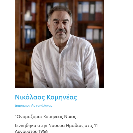
PAST EVENT
20 January 2022
Online event
Νικόλαος Κομηνέας
EVENT MENU
Δήμαρχος Αστυπάλαιας
"Ονομαζομαι Κομηνεας Νικος .
Γεννηθηκα στην Ναουσα Ημαθιας στις 11
Keynote Speakers
Αυγουστου 1956