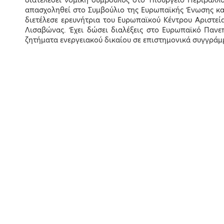
διατελέσει νομική σύμβουλος στο Υπουργείο Περιβάλλο
απασχοληθεί στο Συμβούλιο της Ευρωπαϊκής Ένωσης και
Overview
διετέλεσε ερευνήτρια του Ευρωπαϊκού Κέντρου Αριστεί
Λισαβώνας. Έχει δώσει διαλέξεις στο Ευρωπαϊκό Πανεπ
Registration
ζητήματα ενεργειακού δικαίου σε επιστημονικά συγγράμ
Venue
Agenda
Thematic areas
Speakers
Sponsors
Videos
Report
EcoMobility Spe
Issue