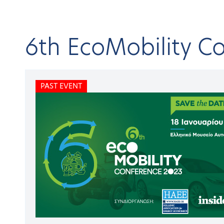
6th EcoMobility C
Home
C
PAST EVENT
About HAEE
Open submenu
BA
Eco
Publications
Open submenu
Conferences & Events
Open submenu
Research projects
Open submenu
6t
Membership
Open submenu
Members
Open submenu
PAST
Newsroom
Open submenu