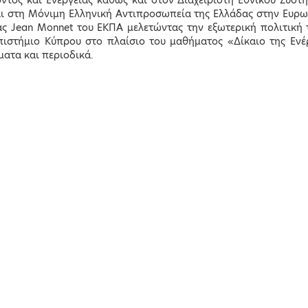
ντος και Ενέργειας καθώς και στον Διαχειριστή Εθνικού Συστή
 στη Μόνιμη Ελληνική Αντιπροσωπεία της Ελλάδας στην Ευρωπ
ας Jean Monnet του ΕΚΠΑ μελετώντας την εξωτερική πολιτική 
ιστήμιο Κύπρου στο πλαίσιο του μαθήματος «Δίκαιο της Ενέργ
ματα και περιοδικά.
Κώστας Αχ.
Κώστας Σκρέκας
Καραμανλής
Υπουργός Περιβάλλοντ
και Ενέργειας
Υπουργός Υποδομών και
Μεταφορών
LEARN MORE
LEARN MORE
cial