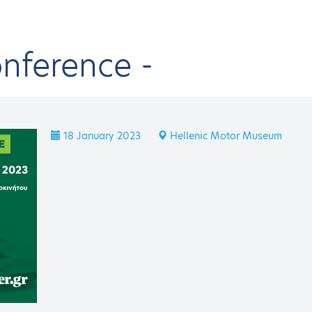
onference
-
onferences & Events
HAEE Events
EcoMobility Conference
6th EcoM
CK
18 January 2023
Hellenic Motor Museum
Mobility Conference
h EcoMobility Confer
 EVENT
18 