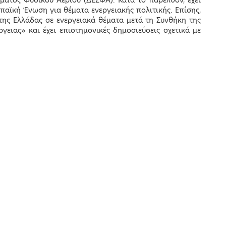
ματος Φυσικού Αερίου (ΔΕΣΦΑ). Κατά το παρελθόν, έχει
αϊκή Ένωση για θέματα ενεργειακής πολιτικής. Επίσης,
της Ελλάδας σε ενεργειακά θέματα μετά τη Συνθήκη της
ειας» και έχει επιστημονικές δημοσιεύσεις σχετικά με
Αλεξάνδρα Σδούκου
ος
Γενική Γραμματέας
Ενέργειας και Ορυκτών
Πρώτων Υλών
LEARN MORE