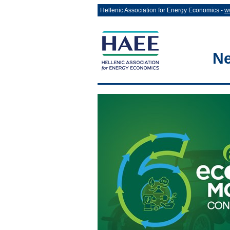
Hellenic Association for Energy Economics -
w
Ne