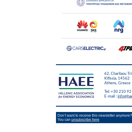
62, Charilaou Tri
Kifissia, 14562
Athens, Greece
Tel: +30 210 9
E-mail :
info@ha
Don’t want to receive this newsletter anymore?
You can
unsubscribe here